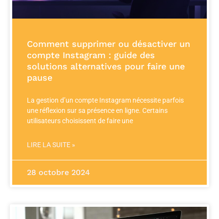
Comment supprimer ou désactiver un
compte Instagram : guide des
solutions alternatives pour faire une
pause
La gestion d’un compte Instagram nécessite parfois
une réflexion sur sa présence en ligne. Certains
utilisateurs choisissent de faire une
LIRE LA SUITE »
28 octobre 2024